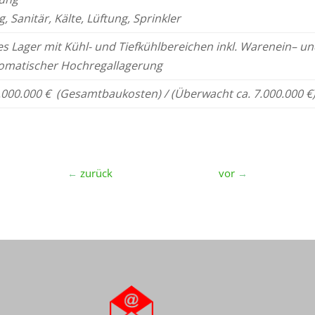
g, S
anitär,
Kälte,
Lüftung,
Sprinkler
ges Lager mit Kühl- und
Tiefkühlbereichen inkl.
Warenein
– u
tomatischer Hochregallagerung
.000.000 € (Gesamtbaukosten) /
(Überwacht ca. 7.000.000 €
zurück
vor
←
→