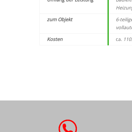
Heizun
zum Objekt
6-teili
vollau
Kosten
ca.
110