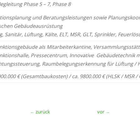
egleitung Phase 5 – 7, Phase 8
ationsplanung und Beratungs
leistungen
sowie Planungskoor
schen
Gebäudeausrüstung
, Sanitär, Lüftung, Kälte, ELT, MSR, GLT, Sprinkler, Feuerlös
unktionsgebäude als Mitarbeiter
kantine
, Versammlungsstätt
unktionshalle, Pressecentrum,
Innovative Gebäudetechnik m
htungssteuerung,
Raumbelegungserkennung für Lüftung /
000.000 € (Gesamtbaukosten) / ca. 9
800.000 € (HLSK / MSR / 
zurück
vor
←
→