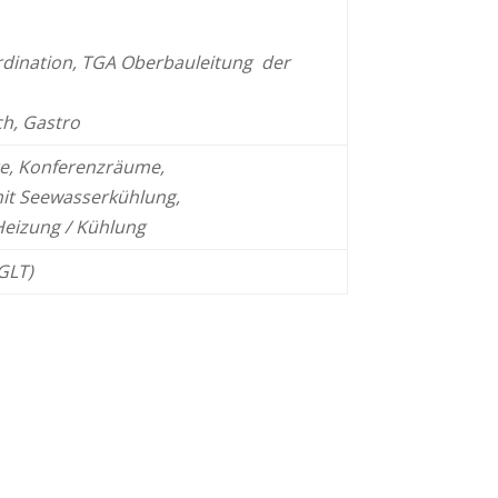
dination,
TGA Oberbauleitung der
ch,
Gastro
e, Konferenz
räume,
it Seewasser
kühlung
,
Heizung / Kühlung
GLT)