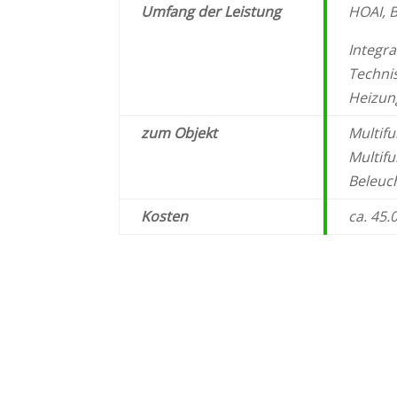
Umfang der Leistung
HOAI, B
Integr
Techni
Heizung
zum Objekt
Multif
Multif
Beleuc
Kosten
ca. 45.