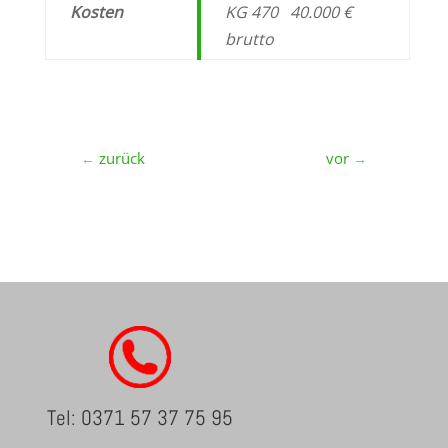
Kosten
KG 470 40.000 €
brutto
zurück
vor
←
→
Tel: 0371 57 37 75 95